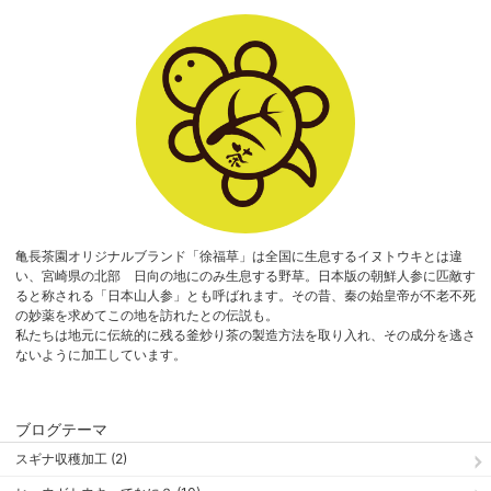
亀長茶園オリジナルブランド「徐福草」は全国に生息するイヌトウキとは違
い、宮崎県の北部 日向の地にのみ生息する野草。日本版の朝鮮人参に匹敵す
ると称される「日本山人参」とも呼ばれます。その昔、秦の始皇帝が不老不死
の妙薬を求めてこの地を訪れたとの伝説も。
私たちは地元に伝統的に残る釜炒り茶の製造方法を取り入れ、その成分を逃さ
ないように加工しています。
ブログテーマ
スギナ収穫加工 (2)