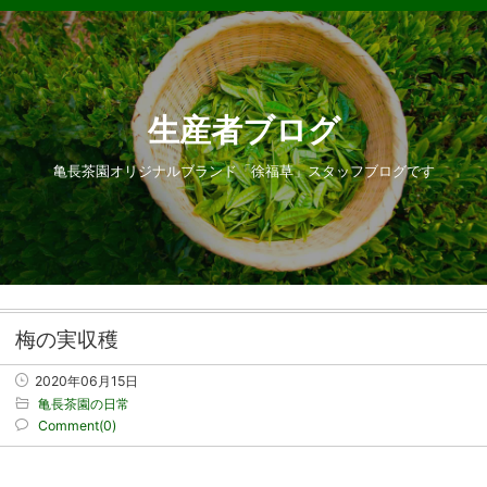
生産者ブログ
亀長茶園オリジナルブランド「徐福草」スタッフブログです
梅の実収穫
2020年06月15日
亀長茶園の日常
Comment(0)