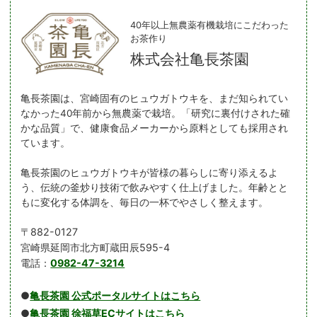
40年以上無農薬有機栽培にこだわった
お茶作り
株式会社亀長茶園
亀長茶園は、宮崎固有のヒュウガトウキを、まだ知られてい
なかった40年前から無農薬で栽培。「研究に裏付けされた確
かな品質」で、健康食品メーカーから原料としても採用され
ています。
亀長茶園のヒュウガトウキが皆様の暮らしに寄り添えるよ
う、伝統の釜炒り技術で飲みやすく仕上げました。年齢とと
もに変化する体調を、毎日の一杯でやさしく整えます。
〒882-0127
宮崎県延岡市北方町蔵田辰595-4
電話：
0982-47-3214
●
亀長茶園 公式ポータルサイトはこちら
●
亀長茶園 徐福草ECサイトはこちら