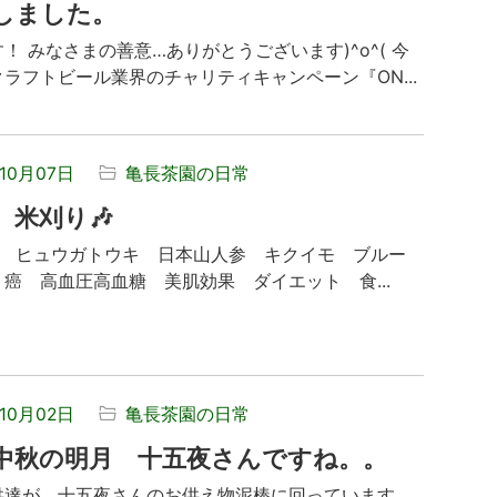
しました。
！ みなさまの善意…ありがとうございます)^o^( 今
ラフトビール業界のチャリティキャンペーン『ON...
年10月07日
亀長茶園の日常
 米刈り🎶
 ヒュウガトウキ 日本山人参 キクイモ ブルー
癌 高血圧高血糖 美肌効果 ダイエット 食...
年10月02日
亀長茶園の日常
中秋の明月 十五夜さんですね。。
供達が 十五夜さんのお供え物泥棒に回っています。