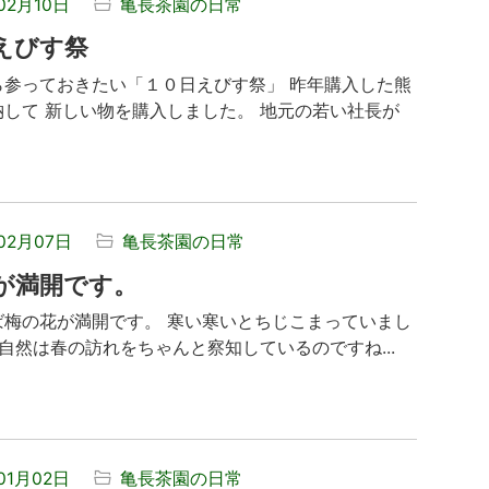
02月10日
亀長茶園の日常
えびす祭
ら参っておきたい「１０日えびす祭」 昨年購入した熊
納して 新しい物を購入しました。 地元の若い社長が
02月07日
亀長茶園の日常
が満開です。
ば梅の花が満開です。 寒い寒いとちじこまっていまし
^;) 自然は春の訪れをちゃんと察知しているのですね...
01月02日
亀長茶園の日常