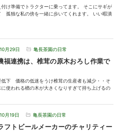
え付け準備でトラクターに乗ってます。 そこにサギが
て 孤独な私の傍を一緒に歩いてくれます。 いい暇潰
年10月29日
亀長茶園の日常
農福連携は、椎茸の原木おろし作業で
要低下 価格の低迷をうけ椎茸の生産者も減少・・そ
木に使われる楢の木が大きくなりすぎて持ち上げるの
.
10月19日
亀長茶園の日常
ラフトビールメーカーのチャリティー