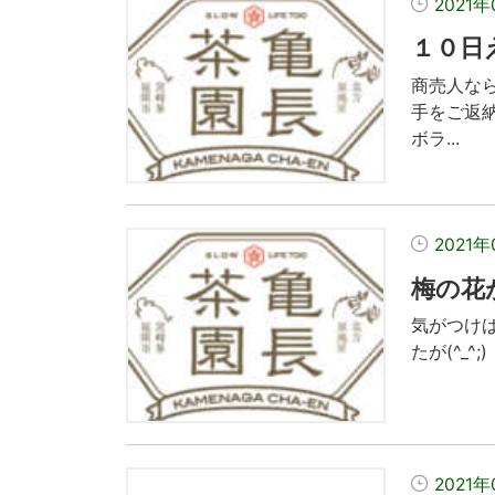
2021年
１０日
商売人な
手をご返
ボラ...
2021年
梅の花
気がつけ
たが(^_
2021年