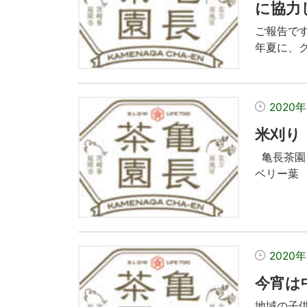
に協力
ご報告です
年夏に、ク
2020
米刈り
亀長茶園
ベリー葉 
2020
今宵は
地域の子