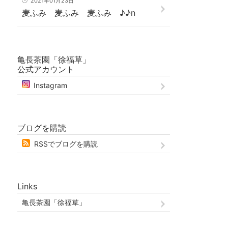
2021年01月23日
麦ふみ 麦ふみ 麦ふみ ♪♪n
亀長茶園「徐福草」
公式アカウント
Instagram
ブログを購読
RSSでブログを購読
Links
亀長茶園「徐福草」