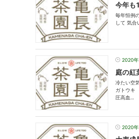
今年も
毎年恒例
して 気合
2020
庭の紅
冷たい空
ガトウキ
圧高血...
2020年