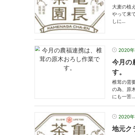
大麦の植
やって来
しに...
2020
今月の
す。
椎茸の需
の為、原
にも一苦..
2020年
地元ク