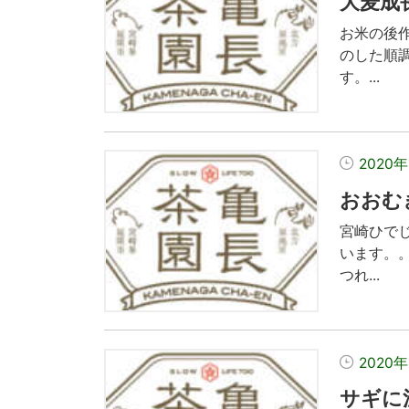
大麦成
お米の後
のした順
す。...
2020年
おおむ
宮崎ひで
います。
つれ...
2020
サギに注