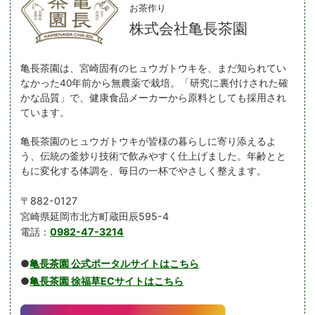
お茶作り
株式会社亀長茶園
亀長茶園は、宮崎固有のヒュウガトウキを、まだ知られてい
なかった40年前から無農薬で栽培。「研究に裏付けされた確
かな品質」で、健康食品メーカーから原料としても採用され
ています。
亀長茶園のヒュウガトウキが皆様の暮らしに寄り添えるよ
う、伝統の釜炒り技術で飲みやすく仕上げました。年齢とと
もに変化する体調を、毎日の一杯でやさしく整えます。
〒882-0127
宮崎県延岡市北方町蔵田辰595-4
電話：
0982-47-3214
●
亀長茶園 公式ポータルサイトはこちら
●
亀長茶園 徐福草ECサイトはこちら