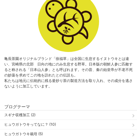
亀長茶園オリジナルブランド「徐福草」は全国に生息するイヌトウキとは違
い、宮崎県の北部 日向の地にのみ生息する野草。日本版の朝鮮人参に匹敵す
ると称される「日本山人参」とも呼ばれます。その昔、秦の始皇帝が不老不死
の妙薬を求めてこの地を訪れたとの伝説も。
私たちは地元に伝統的に残る釜炒り茶の製造方法を取り入れ、その成分を逃さ
ないように加工しています。
ブログテーマ
スギナ収穫加工 (2)
ヒュウガトウキってなに？ (10)
ヒュウガトウキ栽培 (5)