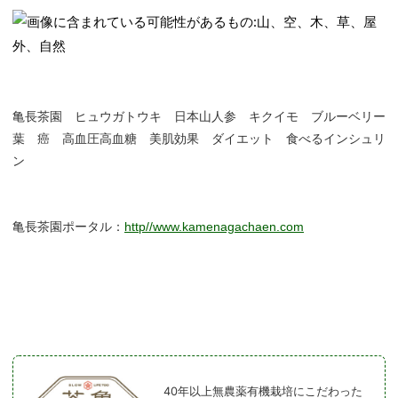
亀長茶園 ヒュウガトウキ 日本山人参 キクイモ ブルーベリー
葉 癌 高血圧高血糖 美肌効果 ダイエット 食べるインシュリ
ン
亀長茶園ポータル：
http//www.kamenagachaen.com
40年以上無農薬有機栽培にこだわった