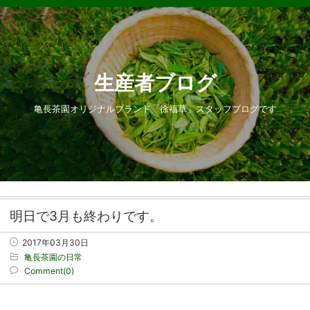
生産者ブログ
亀長茶園オリジナルブランド「徐福草」スタッフブログです
明日で3月も終わりです。
2017年03月30日
亀長茶園の日常
Comment(0)