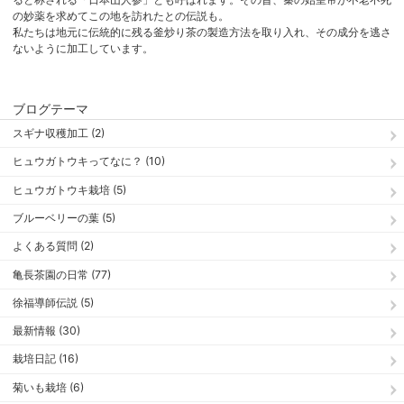
の妙薬を求めてこの地を訪れたとの伝説も。
私たちは地元に伝統的に残る釜炒り茶の製造方法を取り入れ、その成分を逃さ
ないように加工しています。
ブログテーマ
スギナ収穫加工 (2)
ヒュウガトウキってなに？ (10)
ヒュウガトウキ栽培 (5)
ブルーベリーの葉 (5)
よくある質問 (2)
亀長茶園の日常 (77)
徐福導師伝説 (5)
最新情報 (30)
栽培日記 (16)
菊いも栽培 (6)