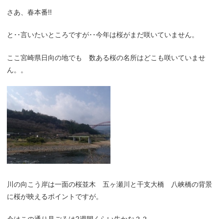
さあ、春本番!!
と･･言いたいところですが･･今年は桜がまだ咲いていません。
ここ宮崎県日向の地でも 数ある桜の名所はどこも咲いていませ
ん。。
川の向こう岸は一面の桜並木 五ヶ瀬川と干支大橋 八峡橋の背景
に桜が映えるポイントですが。
今はこの通り見ごろは2週間くらい先かな？？