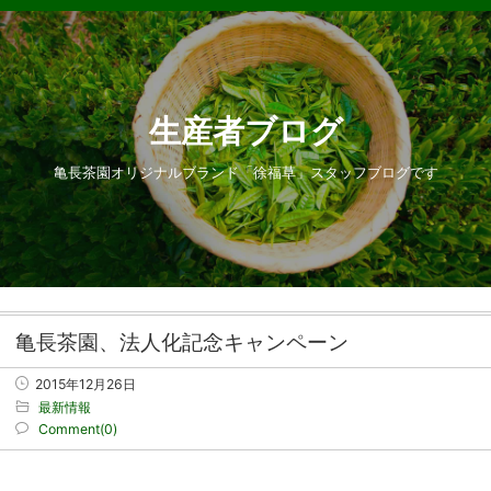
生産者ブログ
亀長茶園オリジナルブランド「徐福草」スタッフブログです
亀長茶園、法人化記念キャンペーン
2015年12月26日
最新情報
Comment(0)