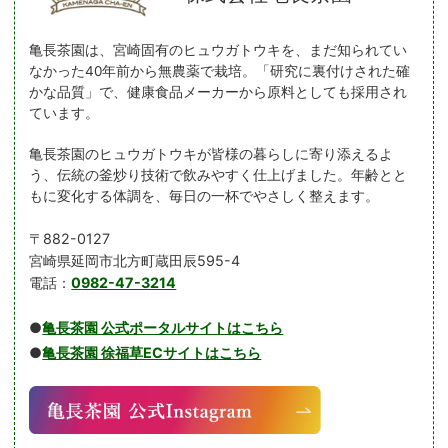
亀長茶園は、宮崎固有のヒュウガトウキを、まだ知られてい
なかった40年前から無農薬で栽培。「研究に裏付けされた確
かな品質」で、健康食品メーカーから原料としても採用され
ています。
亀長茶園のヒュウガトウキが皆様の暮らしに寄り添えるよ
う、伝統の釜炒り技術で飲みやすく仕上げました。年齢とと
もに変化する体調を、毎日の一杯でやさしく整えます。
〒882-0127
宮崎県延岡市北方町蔵田辰595-4
電話：
0982-47-3214
●
亀長茶園 公式ポータルサイトはこちら
●
亀長茶園 徐福草ECサイトはこちら