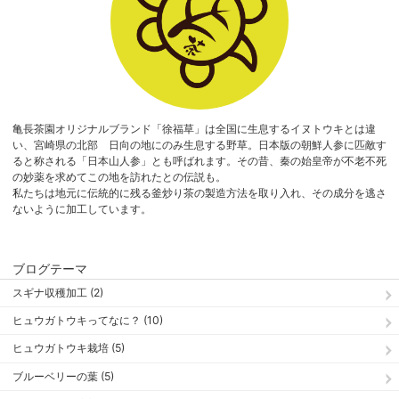
亀長茶園オリジナルブランド「徐福草」は全国に生息するイヌトウキとは違
い、宮崎県の北部 日向の地にのみ生息する野草。日本版の朝鮮人参に匹敵す
ると称される「日本山人参」とも呼ばれます。その昔、秦の始皇帝が不老不死
の妙薬を求めてこの地を訪れたとの伝説も。
私たちは地元に伝統的に残る釜炒り茶の製造方法を取り入れ、その成分を逃さ
ないように加工しています。
ブログテーマ
スギナ収穫加工 (2)
ヒュウガトウキってなに？ (10)
ヒュウガトウキ栽培 (5)
ブルーベリーの葉 (5)