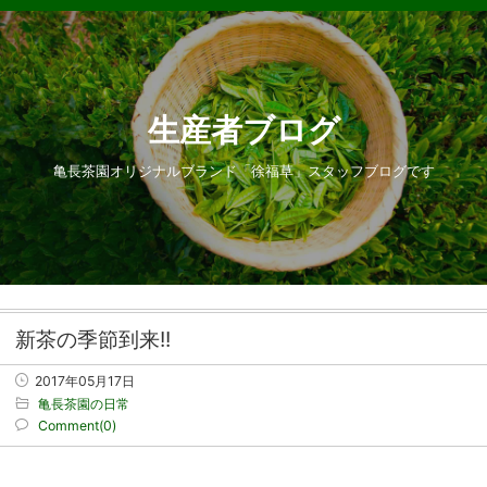
生産者ブログ
亀長茶園オリジナルブランド「徐福草」スタッフブログです
新茶の季節到来!!
2017年05月17日
亀長茶園の日常
Comment(0)