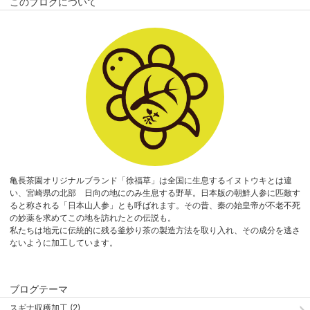
このブログについて
亀長茶園オリジナルブランド「徐福草」は全国に生息するイヌトウキとは違
い、宮崎県の北部 日向の地にのみ生息する野草。日本版の朝鮮人参に匹敵す
ると称される「日本山人参」とも呼ばれます。その昔、秦の始皇帝が不老不死
の妙薬を求めてこの地を訪れたとの伝説も。
私たちは地元に伝統的に残る釜炒り茶の製造方法を取り入れ、その成分を逃さ
ないように加工しています。
ブログテーマ
スギナ収穫加工 (2)