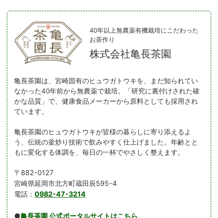
40年以上無農薬有機栽培にこだわった
お茶作り
株式会社亀長茶園
亀長茶園は、宮崎固有のヒュウガトウキを、まだ知られてい
なかった40年前から無農薬で栽培。「研究に裏付けされた確
かな品質」で、健康食品メーカーから原料としても採用され
ています。
亀長茶園のヒュウガトウキが皆様の暮らしに寄り添えるよ
う、伝統の釜炒り技術で飲みやすく仕上げました。年齢とと
もに変化する体調を、毎日の一杯でやさしく整えます。
〒882-0127
宮崎県延岡市北方町蔵田辰595-4
電話：
0982-47-3214
●
亀長茶園 公式ポータルサイトはこちら