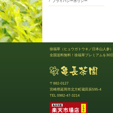
プライバシーポリシー
徐福草（ヒュウガトウキ／日本山人参
全国送料無料！徐福草プレミアムを30
〒882-0127
宮崎県延岡市北方町蔵田辰595-4
TEL 0982-47-3214