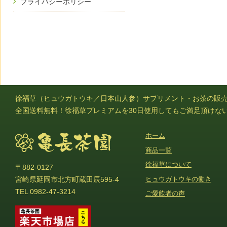
プライバシーポリシー
徐福草（ヒュウガトウキ／日本山人参）サプリメント・お茶の販
全国送料無料！徐福草プレミアムを30日使用してもご満足頂けな
ホーム
商品一覧
徐福草について
〒882-0127
ヒュウガトウキの働き
宮崎県延岡市北方町蔵田辰595-4
TEL 0982-47-3214
ご愛飲者の声