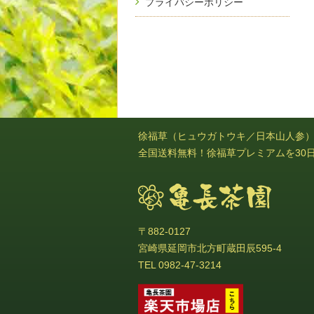
プライバシーポリシー
徐福草（ヒュウガトウキ／日本山人参
全国送料無料！徐福草プレミアムを30
〒882-0127
宮崎県延岡市北方町蔵田辰595-4
TEL 0982-47-3214