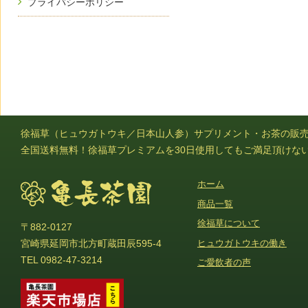
プライバシーポリシー
徐福草（ヒュウガトウキ／日本山人参）サプリメント・お茶の販
全国送料無料！徐福草プレミアムを30日使用してもご満足頂けな
ホーム
商品一覧
徐福草について
〒882-0127
ヒュウガトウキの働き
宮崎県延岡市北方町蔵田辰595-4
TEL 0982-47-3214
ご愛飲者の声