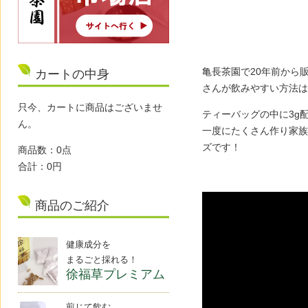
亀長茶園で20年前から
カートの中身
さんが飲みやすい方法は
只今、カートに商品はございませ
ティーバッグの中に3g配
ん。
一度にたくさん作り家族
ズです！
商品数：0点
合計：0円
商品のご紹介
健康成分を
まるごと採れる！
徐福草プレミアム
煎じて飲む