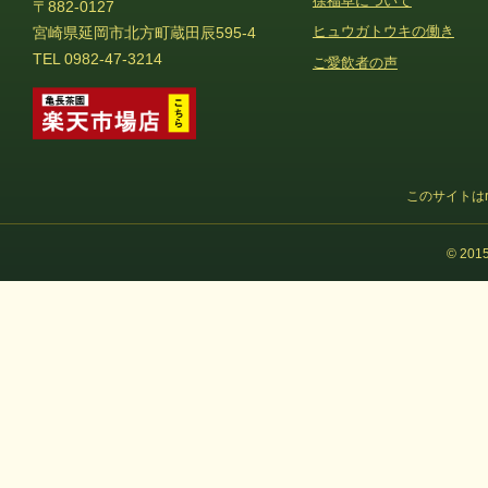
徐福草について
〒882-0127
ヒュウガトウキの働き
宮崎県延岡市北方町蔵田辰595-4
TEL 0982-47-3214
ご愛飲者の声
このサイトはr
© 20