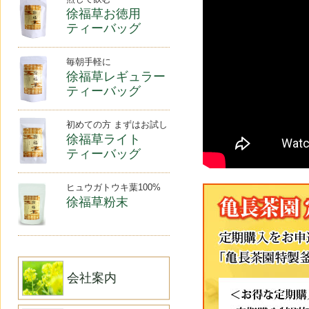
徐福草お徳用
ティーバッグ
毎朝手軽に
徐福草レギュラー
ティーバッグ
初めての方 まずはお試し
徐福草ライト
ティーバッグ
ヒュウガトウキ葉100%
徐福草粉末
会社案内